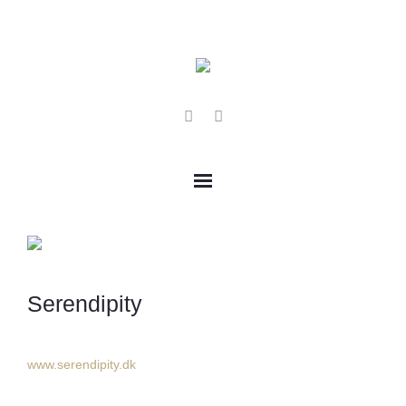
Serendipity
www.serendipity.dk